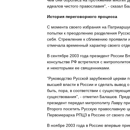
чем
они
боролись
на
протяжении
многих
д
идеалов
чистого
православия
", -
сказал
Ба
История
переговорного
процесса
С
момента
своего
избрания
на
Патриаршу
попытки
к
преодолению
разделения
Русск
себя
.
Стремление
к
сближению
проявили
отмечала
временный
характер
своего
отд
В
сентябре
2003
года
президент
России
Вл
консульстве
РФ
встретился
с
митрополито
и
некоторыми
ее
священниками
.
"
Руководство
Русской
зарубежной
церкви
п
высшей
власти
в
России
и
сделать
вывод
о
быть
,
пора
,
в
соответствии
с
существующи
существования
", -
отметил
Балашов
.
Пред
президент
передал
митрополиту
Лавру
пр
Второго
посетить
Русскую
православную
ц
Первоиерарха
РПЦЗ
в
Россию
от
своего
ли
В
ноябре
2003
года
в
Россию
впервые
при