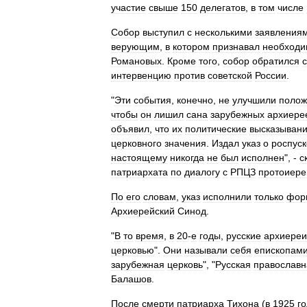
участие
свыше
150
делегатов
,
в
том
числе
Собор
выступил
с
несколькими
заявления
верующим
,
в
котором
признавал
необход
Романовых
.
Кроме
того
,
собор
обратился
с
интервенцию
против
советской
России
.
"
Эти
события
,
конечно
,
не
улучшили
полож
чтобы
он
лишил
сана
зарубежных
архиере
объявил
,
что
их
политические
высказыван
церковного
значения
.
Издал
указ
о
роспуск
настоящему
никогда
не
был
исполнен
", -
с
патриархата
по
диалогу
с
РПЦЗ
протоиере
По
его
словам
,
указ
исполнили
только
фор
Архиерейский
Синод
.
"
В
то
время
,
в
20
-
е
годы
,
русские
архиереи
церковью
".
Они
называли
себя
епископам
зарубежная
церковь
", "
Русская
православн
Балашов
.
После
смерти
патриарха
Тихона
(
в
1925
го