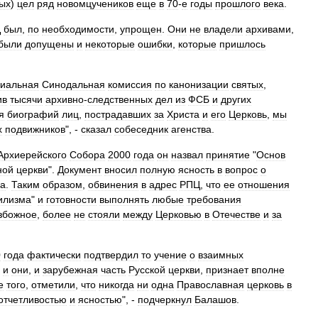
ых
)
цел
ряд
новомцучеников
еще
в
70
-
е
годы
прошлого
века
.
Ц
был
,
по
необходимости
,
упрощен
.
Они
не
владели
архивами
,
были
допущены
и
некоторые
ошибки
,
которые
пришлось
циальная
Синодальная
комиссия
по
канонизации
святых
,
ив
тысячи
архивно
-
следственных
дел
из
ФСБ
и
других
я
биографий
лиц
,
пострадавших
за
Христа
и
его
Церковь
,
мы
х
подвижников
", -
сказал
собеседник
агенства
.
Архиерейского
Собора
2000
года
он
назвал
принятие
"
Основ
ной
церкви
".
Документ
вносил
полную
ясность
в
вопрос
о
ва
.
Таким
образом
,
обвинения
в
адрес
РПЦ
,
что
ее
отношения
илизма
"
и
готовности
выполнять
любые
требования
збожное
,
более
не
стояли
между
Церковью
в
Отечестве
и
за
0
года
фактически
подтвердил
то
учение
о
взаимных
и
они
,
и
зарубежная
часть
Русской
церкви
,
признает
вполне
е
того
,
отметили
,
что
никогда
ни
одна
Православная
церковь
в
отчетливостью
и
ясностью
", -
подчеркнул
Балашов
.