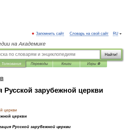
Запомнить сайт
Словарь на свой сайт
RU
едии на Академике
Найти!
Толкования
Переводы
Книги
Игры ⚽
ов
 Русской зарубежной церкви
ой
церкви
ежной
церкви
гация
Русской
зарубежной
церкви