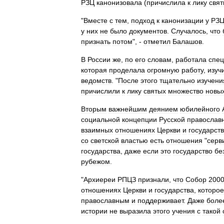
РЗЦ
канонизовала
(
причислила
к
лику
свят
"
Вместе
с
тем
,
подход
к
канонизации
у
РЗ
у
них
не
было
документов
.
Случалось
,
что
признать
потом
", -
отметил
Балашов
.
В
России
же
,
по
его
словам
,
работала
спе
которая
проделала
огромную
работу
,
изуч
ведомств
. "
После
этого
тщательно
изучени
причислили
к
лику
святых
множество
новы
Вторым
важнейшим
деянием
юбилейного
социальной
концепции
Русской
православ
взаимных
отношениях
Церкви
и
государст
со
светской
властью
есть
отношения
"
серв
государства
,
даже
если
это
государство
бе
рубежом
.
"
Архиереи
РПЦЗ
признали
,
что
Собор
200
отношениях
Церкви
и
государства
,
которое
православным
и
поддерживает
.
Даже
боле
истории
не
выразила
этого
учения
с
такой