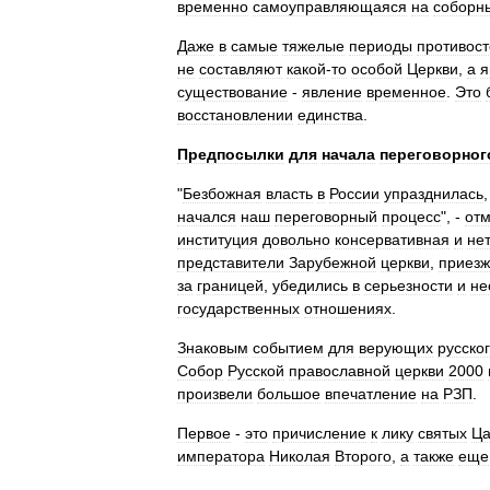
временно
самоуправляющаяся
на
соборн
Даже
в
самые
тяжелые
периоды
противос
не
составляют
какой
-
то
особой
Церкви
,
а
я
существование
-
явление
временное
.
Это
восстановлении
единства
.
Предпосылки
для
начала
переговорног
"
Безбожная
власть
в
России
упразднилась
начался
наш
переговорный
процесс
", -
от
институция
довольно
консервативная
и
не
представители
Зарубежной
церкви
,
приез
за
границей
,
убедились
в
серьезности
и
не
государственных
отношениях
.
Знаковым
событием
для
верующих
русско
Собор
Русской
православной
церкви
2000
произвели
большое
впечатление
на
РЗП
.
Первое
-
это
причисление
к
лику
святых
Ца
императора
Николая
Второго
,
а
также
еще