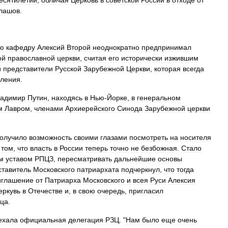
есятилетий
,
обличая
Церковь
в
советской
России
в
отходе
от
лашов
.
ю
кафедру
Алексий
Второй
неоднократно
предпринимал
ой
православной
церкви
,
считая
его
исторически
изжившим
и
представители
Русской
Зарубежной
Церкви
,
которая
всегда
еления
.
адимир
Путин
,
находясь
в
Нью
-
Йорке
,
в
генеральном
м
Лавром
,
членами
Архиерейского
Синода
Зарубежной
церкви
олучило
возможность
своими
глазами
посмотреть
на
носителя
том
,
что
власть
в
России
теперь
точно
не
безбожная
.
Стало
м
уставом
РПЦЗ
,
пересматривать
дальнейшие
основы
ставитель
Московского
патриархата
подчеркнул
,
что
тогда
иглашение
от
Патриарха
Московского
и
всея
Руси
Алексия
еркувь
в
Отечестве
и
,
в
свою
очередь
,
пригласил
ца
.
ехала
официальная
делегация
РЗЦ
. "
Нам
было
еще
очень