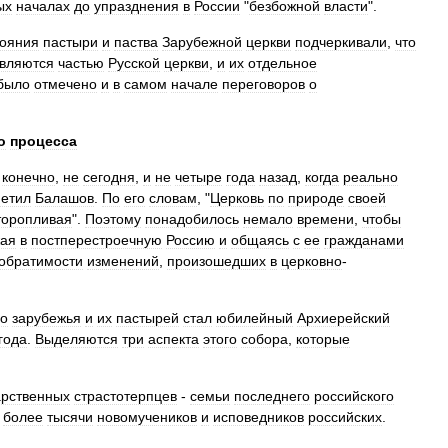
ых
началах
до
упразднения
в
России
"
безбожной
власти
".
тояния
пастыри
и
паства
Зарубежной
церкви
подчеркивали
,
что
вляются
частью
Русской
церкви
,
и
их
отдельное
было
отмечено
и
в
самом
начале
переговоров
о
о
процесса
,
конечно
,
не
сегодня
,
и
не
четыре
года
назад
,
когда
реально
метил
Балашов
.
По
его
словам
, "
Церковь
по
природе
своей
торопливая
".
Поэтому
понадобилось
немало
времени
,
чтобы
жая
в
постперестроечную
Россию
и
общаясь
с
ее
гражданами
обратимости
изменений
,
произошедших
в
церковно
-
го
зарубежья
и
их
пастырей
стал
юбилейный
Архиерейский
года
.
Выделяются
три
аспекта
этого
собора
,
которые
рственных
страстотерпцев
-
семьи
последнего
российского
более
тысячи
новомучеников
и
исповедников
российских
.