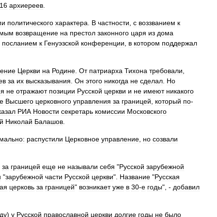
16
архиереев
.
ми
политического
характера
.
В
частности
,
с
воззванием
к
имым
возвращение
на
престол
законного
царя
из
дома
посланием
к
Генуэзской
конференции
,
в
котором
поддержал
ение
Церкви
на
Родине
.
От
патриарха
Тихона
требовали
,
ев
за
их
высказывания
.
Он
этого
никогда
не
сделал
.
Но
ия
не
отражают
позиции
Русской
церкви
и
не
имеют
никакого
е
Высшего
церковного
управления
за
границей
,
который
по
-
казал
РИА
Новости
секретарь
комиссии
Московского
й
Николай
Балашов
.
мально:
распустили
Церковное
управление
,
но
созвали
за
границей
еще
не
называли
себя
"
Русской
зарубежной
и
"
зарубежной
части
Русской
церкви
".
Название
"
Русская
ая
церковь
за
границей
"
возникает
уже
в
30
-
е
годы
", -
добавил
ду
)
у
Русской
православной
церкви
долгие
годы
не
было