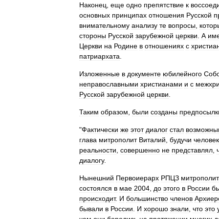
Наконец
,
еще
одно
препятствие
к
воссоед
основных
принципах
отношения
Русской
п
внимательному
анализу
те
вопросы
,
котор
стороны
Русской
зарубежной
церкви
.
А
им
Церкви
на
Родине
в
отношениях
с
христиа
патриархата
.
Изложенные
в
документе
юбилейного
Соб
неправославными
христианами
и
с
межхри
Русской
зарубежной
церкви
.
Таким
образом
,
были
созданы
предпосылк
"
Фактически
же
этот
диалог
стал
возможны
глава
митрополит
Виталий
,
будучи
челове
реальности
,
совершенно
не
представлял
,
диалогу
.
Нынешний
Первоиерарх
РПЦЗ
митрополит
состоялся
в
мае
2004
,
до
этого
в
России
б
происходит
.
И
большинство
членов
Архиер
бывали
в
России
.
И
хорошо
знали
,
что
это