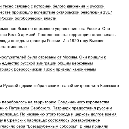
и
тесно
связано
с
историей
белого
движения
и
русской
естве
произошло
вследствие
октябрьской
революции
1917
России
богоборческой
власти
.
ременное
Высшее
церковное
управление
юга
России
.
Оно
уюся
Белой
армией
.
Постепенно
эта
территория
становилась
люди
покидали
границы
России
.
И
в
1920
году
Высшее
нстантинополе
.
нослужителей
были
отрезаны
от
Москвы
.
Они
пришли
к
ь
единство
русской
эмиграции
общим
церковным
триарх
Всероссийский
Тихон
признал
каноничным
и
Русской
церкви
избрал
своим
главой
митрополита
Киевского
е
перебралось
на
территорию
Соединенного
королевства
ению
Патриарха
Сербского
.
Патриарх
предоставил
русским
арловцах
.
По
названию
этого
города
и
церковь
долгое
время
ду
в
Сремских
Карловцах
состоялось
Всезарубежное
згласило
себя
"
Всезарубежным
собором
".
В
нем
приняли