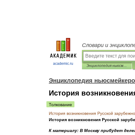
Словари и энциклоп
academic.ru
Энциклопедия ньюсмейкеров
Энциклопедия ньюсмейкер
История возникновения
Толкование
История
возникновения
Русской
зарубежн
История
возникновения
Русской
заруб
К
материалу:
В
Москву
прибудет
деле