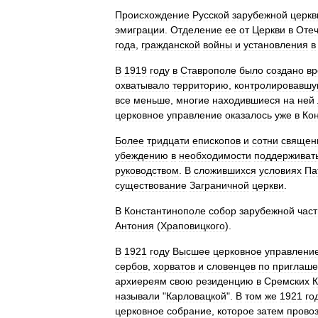
Происхождение
Русской
зарубежной
церкв
эмиграции
.
Отделение
ее
от
Церкви
в
Отеч
года
,
гражданской
войны
и
установления
в
В
1919
году
в
Ставрополе
было
создано
в
охватывало
территорию
,
контролировавш
все
меньше
,
многие
находившиеся
на
ней
церковное
управление
оказалось
уже
в
Ко
Более
тридцати
епископов
и
сотни
священ
убеждению
в
необходимости
поддерживат
руководством
.
В
сложившихся
условиях
Па
существование
Заграничной
церкви
.
В
Константинополе
собор
зарубежной
част
Антония
(
Храповицкого
).
В
1921
году
Высшее
церковное
управлени
сербов
,
хорватов
и
словенцев
по
приглаш
архиереям
свою
резиденцию
в
Сремских
К
называли
"
Карловацкой
".
В
том
же
1921
го
церковное
собрание
,
которое
затем
прово