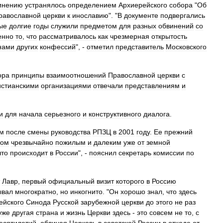
инению
устранялось
определением
Архиерейского
собора
"
Об
равославной
церкви
к
инославию
". "
В
документе
подвергались
ые
долгие
годы
служили
предметом
для
разных
обвинений
со
енно
то
,
что
рассматривалось
как
чрезмерная
открытость
нами
других
конфессий
", -
отметил
представитель
Московского
ора
принципы
взаимоотношений
Православной
церкви
с
стианскими
организациями
отвечали
представлениям
и
и
для
начала
серьезного
и
конструктивного
диалога
.
м
после
смены
руководства
РПЗЦ
в
2001
году
.
Ее
прежний
ком
чрезвычайно
пожилым
и
далеким
уже
от
земной
что
происходит
в
России
", -
пояснил
секретарь
комиссии
по
Лавр
,
первый
официальный
визит
которого
в
Россию
ывал
многократно
,
но
инкогнито
. "
Он
хорошо
знал
,
что
здесь
ейского
Синода
Русской
зарубежной
церкви
до
этого
не
раз
уже
другая
страна
и
жизнь
Церкви
здесь
-
это
совсем
не
то
,
с