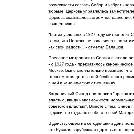
возможности
созвать
Собор
и
избрать
ново
тюрьме
.
Церковь
управлялась
заместител
Церковь
оказывалось
огромное
давление
,
священников
.
"
В
этих
условиях
в
1927
году
митрополит
С
о
том
,
что
Церковь
не
вовлечена
в
политик
как
свои
радости
", -
отметил
Балашов
.
Послание
митрополита
Сергия
вызвало
ре
-
с
1927
года
-
прекратилось
каноническое
Москве
.
Было
окончательно
признано
,
что
голосом
стоящего
за
ней
безбожного
режи
с
ней
в
канонических
отношениях
.
Заграничный
Синод
постановил
"
прекрати
властью
,
ввиду
невозможности
нормальны
советской
властью
".
Вместе
с
тем
,
Синод
п
Церкви
"
не
отделяет
себя
от
своей
Матери
В
действующем
на
сегодняшний
день
пол
что
Русская
зарубежная
церковь
есть
нера