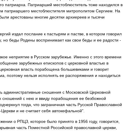
го
патриарха
.
Патриарший
местоблюститель
тоже
находился
в
ем
патриаршего
местоблюстителя
митрополитом
Сергием
.
На
были
арестованы
многие
десятки
архиереев
и
тысячи
ергий
издал
послание
к
пастырям
и
пастве
,
в
котором
говорил
у
,
но
беды
Родины
воспринимает
как
свои
беды
и
ее
радости
-
зкое
неприятие
в
Русском
зарубежье
.
Именно
с
этого
времени
общение
зарубежных
епископов
с
церковной
властью
в
церковная
власть
порабощена
большевиками
и
говорит
ма
,
поэтому
нельзя
исполнять
ее
распоряжения
и
находиться
ть
административные
сношения
с
Московской
Церковной
х
сношений
с
нею
и
ввиду
порабощения
ее
безбожной
одчеркнул
тогда
,
что
заграничная
часть
Русской
Православной
-
Церкви
и
не
считает
себя
автокефальной
".
ожении
о
РПЦЗ
,
которое
было
принято
в
1956
году
,
говорится
,
зрывная
часть
Поместной
Российской
православной
церкви
,